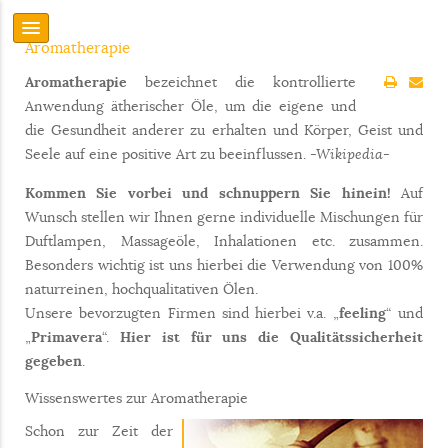
Aromatherapie
Aromatherapie
bezeichnet die kontrollierte
Anwendung ätherischer Öle, um die eigene und
die Gesundheit anderer zu erhalten und Körper, Geist und
Seele auf eine positive Art zu beeinflussen.
-Wikipedia-
Kommen Sie vorbei und schnuppern Sie hinein!
Auf
Wunsch stellen wir Ihnen gerne individuelle Mischungen für
Duftlampen, Massageöle, Inhalationen etc. zusammen.
Besonders wichtig ist uns hierbei die Verwendung von 100%
naturreinen, hochqualitativen Ölen.
Unsere bevorzugten Firmen sind hierbei v.a. „
feeling
“ und
„
Primavera
“.
Hier ist für uns die Qualitätssicherheit
gegeben
.
Wissenswertes zur Aromatherapie
Schon zur Zeit der