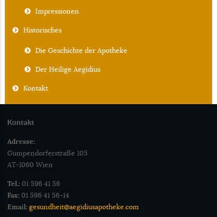
Impressionen
Historisches
Die Geschichte der Apotheke
Der Heilige Aegidius
Kontakt
Kontakt
Adresse:
Gumpendorferstraße 105
AT-1060 Wien
Tel.:
01 596 41 56
Fax:
01 596 41 56-14
Email:
gesundheit@aegidiusapotheke.com